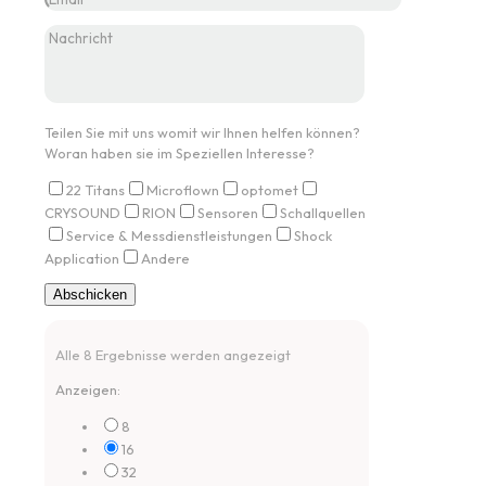
Teilen Sie mit uns womit wir Ihnen helfen können?
Woran haben sie im Speziellen Interesse?
22 Titans
Microflown
optomet
CRYSOUND
RION
Sensoren
Schallquellen
Service & Messdienstleistungen
Shock
Application
Andere
Alle 8 Ergebnisse werden angezeigt
Anzeigen:
8
16
32