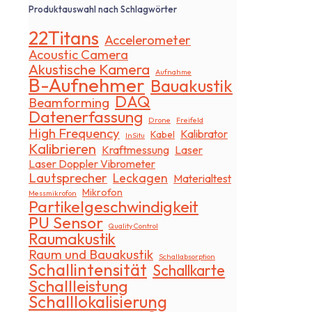
Produktauswahl nach Schlagwörter
22Titans
Accelerometer
Acoustic Camera
Akustische Kamera
Aufnahme
B-Aufnehmer
Bauakustik
DAQ
Beamforming
Datenerfassung
Drone
Freifeld
High Frequency
Kalibrator
Kabel
InSitu
Kalibrieren
Kraftmessung
Laser
Laser Doppler Vibrometer
Lautsprecher
Leckagen
Materialtest
Mikrofon
Messmikrofon
Partikelgeschwindigkeit
PU Sensor
Quality Control
Raumakustik
Raum und Bauakustik
Schallabsorption
Schallintensität
Schallkarte
Schallleistung
Schalllokalisierung