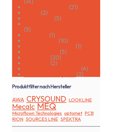
(14)
Datenerfassung
(21)
Kabel
(2)
Kalibrieren
(5)
Laser Doppler Vibrometer
(3)
Mikrofon
(1)
Schallortung
(10)
Schallpegelmesser
(1)
Schallquellen
(5)
Sensoren
(20)
Software
(2)
Vibrationsmessgerät
(4)
Volumenmessgerät
(2)
Produktfilter nach Hersteller
CRYSOUND
AWA
LOOKLINE
MEQ
Mecalc
Microflown Technologies
optomet
PCB
RION
SOURCES LINE
SPEKTRA