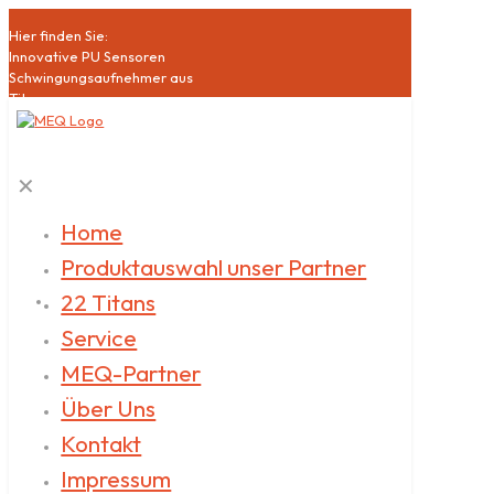
Hier finden Sie:
Innovative PU Sensoren
Schwingungsaufnehmer aus
Titan
Hochsensible Mikrophone
Akustische Bildgebung
Schallquellen
✕
Klasse1 Schallpegelmesser
Akustische Qualitätssicherung
Datenlogger
Home
Akustische
Produktauswahl unser Partner
Messdienstleistungen
22 Titans
Service
MEQ-Partner
Über Uns
Kontakt
Impressum