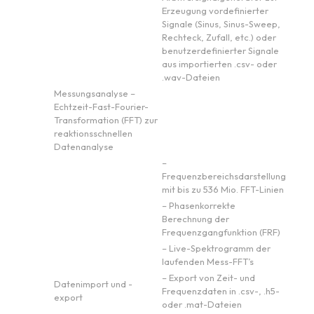
Erzeugung vordefinierter
Signale (Sinus, Sinus-Sweep,
Rechteck, Zufall, etc.) oder
benutzerdefinierter Signale
aus importierten .csv- oder
.wav-Dateien
Messungsanalyse –
Echtzeit-Fast-Fourier-
Transformation (FFT) zur
reaktionsschnellen
Datenanalyse
–
Frequenzbereichsdarstellung
mit bis zu 536 Mio. FFT-Linien
– Phasenkorrekte
Berechnung der
Frequenzgangfunktion (FRF)
– Live-Spektrogramm der
laufenden Mess-FFT’s
– Export von Zeit- und
Datenimport und -
Frequenzdaten in .csv-, .h5-
export
oder .mat-Dateien