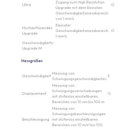
Zugang zum High Resolution
Ultra
O
Upgrade mit dem kleinsten
Geschwindigkeitsmessbereich
von 1 mm/s
Kleinster
Hochauflösendes
Geschwindigkeitsmessbereich
O
Upgrade
1 mm/s
Geschwindigkeits-
Upgrade M
Messgrößen
Messung von
Geschwindigkeit
S
Schwingungsgeschwindigkeiten
Messung von
Schwingungsverschiebungen
Displacement
O
mit stufenlos einstellbaren
Bereichen von 10 nm bis 100 m
Messung von
Schwingungsbeschleunigungen
Beschleunigung
mit stufenlos einstellbaren
Bereichen von 10 m/s² bis 100