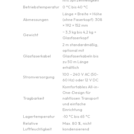
Betriebstemperatur
0 °C bis 40 °C
Länge × Breite × Höhe
Abmessungen
(ohne Faserkopf): 308
× 192 × 152 mm
~ 3,3 kg bis 4,2 kg +
Gewicht
Glasfaserkopf
2 m standardmäßig,
optional mit
Glasfaserkabel
Glasfaserkabeln bis
zu 50 m Länge
erhältlich
100 – 240 V AC (50-
Stromversorgung
60 Hz) oder 12 V DC
Komfortables All-in-
One-Design für
Tragbarkeit
nahtlosen Transport
und einfache
Einrichtung
Lagertemperatur
-10 °C bis 65 °C
Relative
Max. 80 %, nicht
Luftfeuchtigkeit
kondensierend