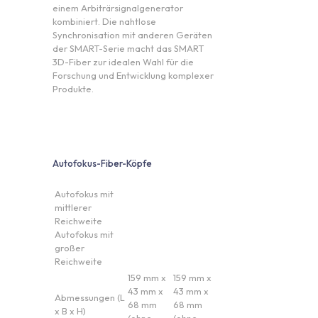
einem Arbiträrsignalgenerator
kombiniert. Die nahtlose
Synchronisation mit anderen Geräten
der SMART-Serie macht das SMART
3D-Fiber zur idealen Wahl für die
Forschung und Entwicklung komplexer
Produkte.
Autofokus-Fiber-Köpfe
Autofokus mit
mittlerer
Reichweite
Autofokus mit
großer
Reichweite
159 mm x
159 mm x
43 mm x
43 mm x
Abmessungen (L
68 mm
68 mm
x B x H)