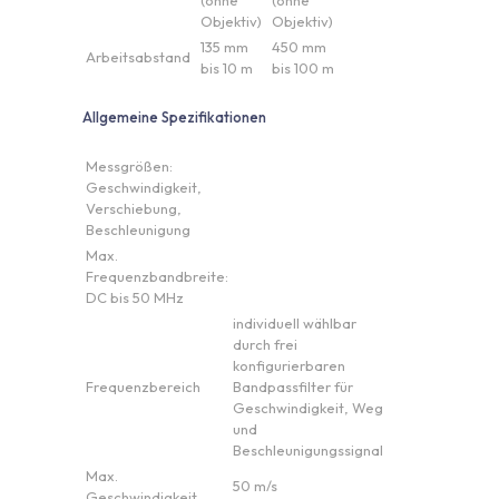
(ohne
(ohne
Objektiv)
Objektiv)
135 mm
450 mm
Arbeitsabstand
bis 10 m
bis 100 m
Allgemeine Spezifikationen
Messgrößen:
Geschwindigkeit,
Verschiebung,
Beschleunigung
Max.
Frequenzbandbreite:
DC bis 50 MHz
individuell wählbar
durch frei
konfigurierbaren
Frequenzbereich
Bandpassfilter für
Geschwindigkeit, Weg
und
Beschleunigungssignal
Max.
50 m/s
Geschwindigkeit