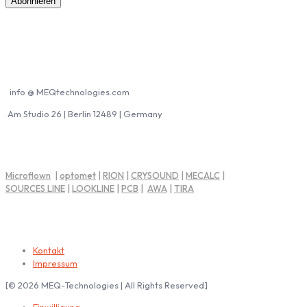
Kontakt MEQ
info @ MEQtechnologies.com
Am Studio 26 | Berlin 12489 | Germany
MEQ Partner
Microflown
|
optomet
|
RION
|
CRYSOUND
|
MECALC
|
SOURCES LINE
|
LOOKLINE
|
PCB
|
AWA
|
TIRA
Impressum | Rechtliche Hinweise
Kontakt
Impressum
[© 2026 MEQ-Technologies | All Rights Reserved]