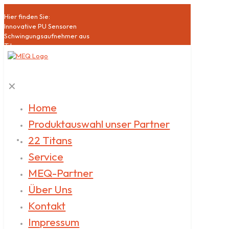
Hier finden Sie:
Innovative PU Sensoren
Schwingungsaufnehmer aus
Titan
Hochsensible Mikrophone
Akustische Bildgebung
Schallquellen
✕
Klasse1 Schallpegelmesser
Akustische Qualitätssicherung
Datenlogger
Home
Akustische
Produktauswahl unser Partner
Messdienstleistungen
22 Titans
Service
MEQ-Partner
Über Uns
Kontakt
Impressum