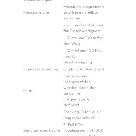
Messbereichsgrenzen
Messbereiche
sind frei einstellbar
zwischen
– 1- 1 mm/s und 50 m/s
für Geschwindigkeit
– 10 nm und 100 m für
den Weg
– 10 m/s² und 100 Mio.
m/s² für
Beschleunigung
Signalverarbeitung
Digital (FPGA-basiert)
Tiefpass- und
Hochpassfilter
werden durch den
Filter
gewählten
Frequenzbereich
definiert
Tracking-Filter: aus /
langsam / schnell
7″ Full HD+
Benutzeroberfläche
Touchscreen mit 1000
nits Spitzenhelligkeit