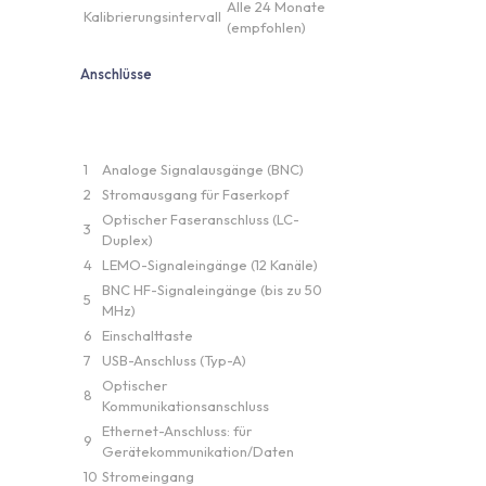
Alle 24 Monate
Kalibrierungsintervall
(empfohlen)
Anschlüsse
1
Analoge Signalausgänge (BNC)
2
Stromausgang für Faserkopf
Optischer Faseranschluss (LC-
3
Duplex)
4
LEMO-Signaleingänge (12 Kanäle)
BNC HF-Signaleingänge (bis zu 50
5
MHz)
6
Einschalttaste
7
USB-Anschluss (Typ-A)
Optischer
8
Kommunikationsanschluss
Ethernet-Anschluss: für
9
Gerätekommunikation/Daten
10
Stromeingang