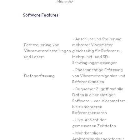
Mio. m/s²
Software Features
– Anschluss und Steuerung
Fernsteuerung von
mehrerer Vibrometer
Vibrometereinstellungen
gleichzeitig für Referenz-,
und Lasern
Mehrpunkt- und 3D-
Schwingungsmessungen
– Phasenrichtige Erfassung
Datenerfassung
von Vibrometersignalen und
Referenzkanälen
– Bequemer Zugriff auf alle
Daten in einer einzigen
Software – von Vibrometern
bis zu mehreren
Referenzsensoren
– Live-Ansicht der
gemessenen Zeitdaten
– Mehrkanaliger
Arbiträrsignalgenerator zur