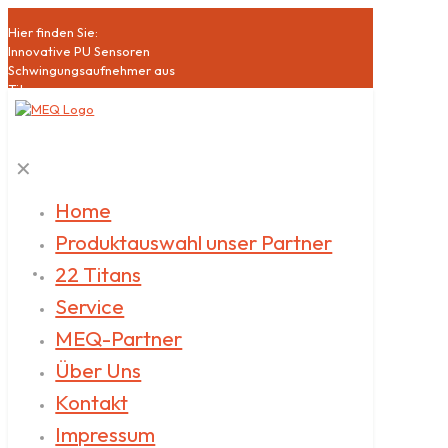
Hier finden Sie:
Innovative PU Sensoren
Schwingungsaufnehmer aus
Titan
Hochsensible Mikrophone
Akustische Bildgebung
Schallquellen
✕
Klasse1 Schallpegelmesser
Akustische Qualitätssicherung
Datenlogger
Home
Akustische
Produktauswahl unser Partner
Messdienstleistungen
22 Titans
Service
MEQ-Partner
Über Uns
Kontakt
Impressum