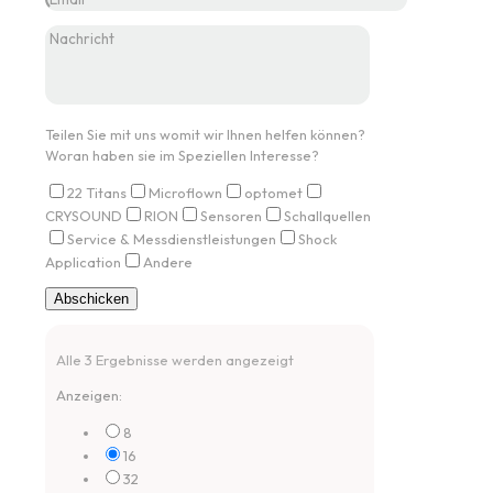
Teilen Sie mit uns womit wir Ihnen helfen können?
Woran haben sie im Speziellen Interesse?
22 Titans
Microflown
optomet
CRYSOUND
RION
Sensoren
Schallquellen
Service & Messdienstleistungen
Shock
Application
Andere
Alle 3 Ergebnisse werden angezeigt
Anzeigen:
8
16
32