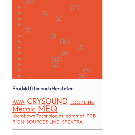
(14)
Datenerfassung
(21)
Kabel
(2)
Kalibrieren
(5)
Laser Doppler Vibrometer
(3)
Mikrofon
(1)
Schallortung
(10)
Schallpegelmesser
(1)
Schallquellen
(5)
Sensoren
(20)
Software
(2)
Vibrationsmessgerät
(4)
Volumenmessgerät
(2)
Produktfilter nach Hersteller
CRYSOUND
AWA
LOOKLINE
MEQ
Mecalc
Microflown Technologies
optomet
PCB
RION
SOURCES LINE
SPEKTRA