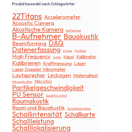
Produktauswahl nach Schlagwörter
22Titans
Accelerometer
Acoustic Camera
Akustische Kamera
Aufnahme
B-Aufnehmer
Bauakustik
DAQ
Beamforming
Datenerfassung
Drone
Freifeld
High Frequency
Kalibrator
Kabel
InSitu
Kalibrieren
Kraftmessung
Laser
Laser Doppler Vibrometer
Lautsprecher
Leckagen
Materialtest
Mikrofon
Messmikrofon
Partikelgeschwindigkeit
PU Sensor
Quality Control
Raumakustik
Raum und Bauakustik
Schallabsorption
Schallintensität
Schallkarte
Schallleistung
Schalllokalisierung