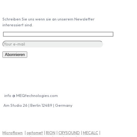
Schreiben Sie uns wenn sie an unserem Newsletter
interessiert sind.
Kontakt MEQ
info @ MEQtechnologies.com
Am Studio 26 | Berlin 12489 | Germany
MEQ Partner
Microflown
|
optomet
|
RION
|
CRYSOUND
|
MECALC
|