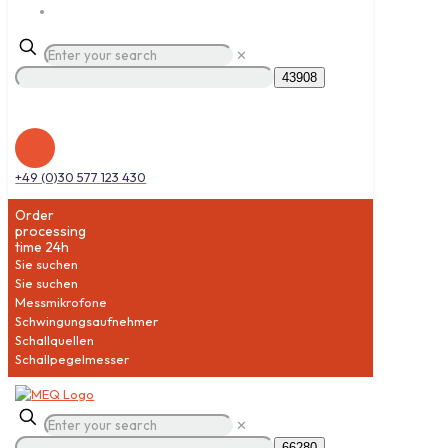
✕
+49 (0)30 577 123 430
Order
processing
time 24h
Sie suchen
Sie suchen
Messmikrofone
Schwingungsaufnehmer
Schallquellen
Schallpegelmesser
✕