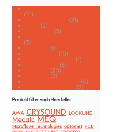
Beschleunigungsaufnehmer
(14)
Datenerfassung
(21)
Kabel
(2)
Kalibrieren
(5)
Laser Doppler Vibrometer
(3)
Mikrofon
(1)
Schallortung
(10)
Schallpegelmesser
(1)
Schallquellen
(5)
Sensoren
(20)
Software
(2)
Vibrationsmessgerät
(4)
Volumenmessgerät
(2)
Produktfilter nach Hersteller
CRYSOUND
AWA
LOOKLINE
MEQ
Mecalc
Microflown Technologies
optomet
PCB