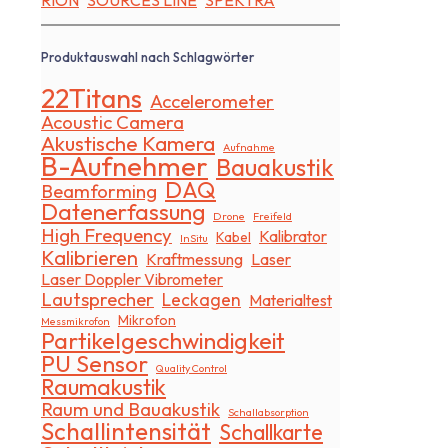
RION
SOURCES LINE
SPEKTRA
Produktauswahl nach Schlagwörter
22Titans
Accelerometer
Acoustic Camera
Akustische Kamera
Aufnahme
B-Aufnehmer
Bauakustik
DAQ
Beamforming
Datenerfassung
Drone
Freifeld
High Frequency
Kalibrator
Kabel
InSitu
Kalibrieren
Kraftmessung
Laser
Laser Doppler Vibrometer
Lautsprecher
Leckagen
Materialtest
Mikrofon
Messmikrofon
Partikelgeschwindigkeit
PU Sensor
Quality Control
Raumakustik
Raum und Bauakustik
Schallabsorption
Schallintensität
Schallkarte