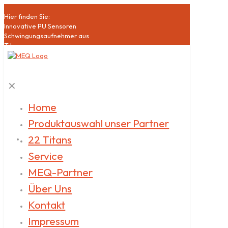
Hier finden Sie:
Innovative PU Sensoren
Schwingungsaufnehmer aus
Titan
Hochsensible Mikrophone
Akustische Bildgebung
Schallquellen
✕
Klasse1 Schallpegelmesser
Akustische Qualitätssicherung
Datenlogger
Home
Akustische
Produktauswahl unser Partner
Messdienstleistungen
22 Titans
Service
MEQ-Partner
Über Uns
Kontakt
Impressum