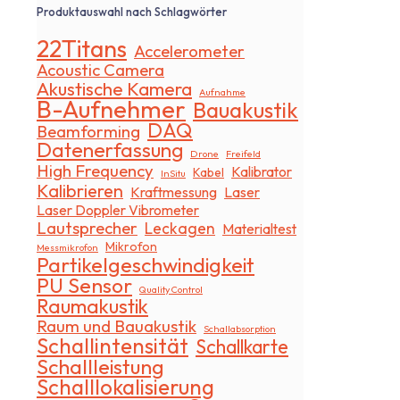
Produktauswahl nach Schlagwörter
22Titans
Accelerometer
Acoustic Camera
Akustische Kamera
Aufnahme
B-Aufnehmer
Bauakustik
DAQ
Beamforming
Datenerfassung
Drone
Freifeld
High Frequency
Kalibrator
Kabel
InSitu
Kalibrieren
Kraftmessung
Laser
Laser Doppler Vibrometer
Lautsprecher
Leckagen
Materialtest
Mikrofon
Messmikrofon
Partikelgeschwindigkeit
PU Sensor
Quality Control
Raumakustik
Raum und Bauakustik
Schallabsorption
Schallintensität
Schallkarte
Schallleistung
Schalllokalisierung