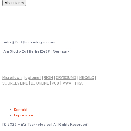
Kontakt MEQ
info @ MEQtechnologies.com
Am Studio 26 | Berlin 12489 | Germany
MEQ Partner
Microflown
|
optomet
|
RION
|
CRYSOUND
|
MECALC
|
SOURCES LINE
|
LOOKLINE
|
PCB
|
AWA
|
TIRA
Impressum | Rechtliche Hinweise
Kontakt
Impressum
[© 2026 MEQ-Technologies | All Rights Reserved]