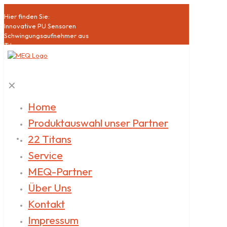
Hier finden Sie:
Innovative PU Sensoren
Schwingungsaufnehmer aus
Titan
Hochsensible Mikrophone
Akustische Bildgebung
Schallquellen
✕
Klasse1 Schallpegelmesser
Akustische Qualitätssicherung
Datenlogger
Home
Akustische
Produktauswahl unser Partner
Messdienstleistungen
22 Titans
Service
MEQ-Partner
Über Uns
Kontakt
Impressum