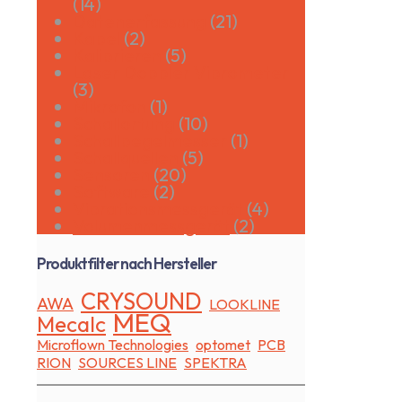
(14)
Datenerfassung
(21)
Kabel
(2)
Kalibrieren
(5)
Laser Doppler Vibrometer
(3)
Mikrofon
(1)
Schallortung
(10)
Schallpegelmesser
(1)
Schallquellen
(5)
Sensoren
(20)
Software
(2)
Vibrationsmessgerät
(4)
Volumenmessgerät
(2)
Produktfilter nach Hersteller
CRYSOUND
AWA
LOOKLINE
MEQ
Mecalc
Microflown Technologies
optomet
PCB
RION
SOURCES LINE
SPEKTRA