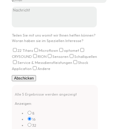
Teilen Sie mit uns womit wir Ihnen helfen können?
Woran haben sie im Speziellen Interesse?
22 Titans
Microflown
optomet
CRYSOUND
RION
Sensoren
Schallquellen
Service & Messdienstleistungen
Shock
Application
Andere
Alle 5 Ergebnisse werden angezeigt
Anzeigen:
8
16
32