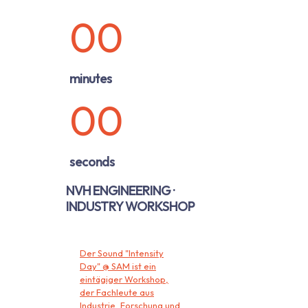
00
minutes
00
seconds
NVH ENGINEERING ·
INDUSTRY WORKSHOP
Der Sound "Intensity
Day" @ SAM ist ein
eintägiger Workshop,
der Fachleute aus
Industrie, Forschung und