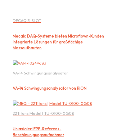
DECAQ 3-SLOT
Mecalc DAQ-Systeme bieten Microflown-Kunden
Integrierte Lösungen für großflächige
Messaufbauten
VA-14 Schwingungsanalysator
VA-14 Schwingungsanalysator von RION
22Titans Model | TU-0100-0Q08
Uniaxialer IEPE-Referenz-
Beschleunigungsaufnehmer