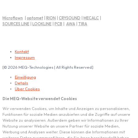
MEQ Partner
Microflown
|
optomet
|
RION
|
CRYSOUND
|
MECALC
|
SOURCES LINE
|
LOOKLINE
|
PCB
|
AWA
|
TIRA
Impressum | Rechtliche Hinweise
Kontakt
Impressum
[© 2026 MEQ-Technologies | All Rights Reserved]
Einwilligung
Details
Über Cookies
Die MEQ-Website verwendet Cookies
Wir verwenden Cookies, um Inhalte und Anzeigen zu personalisieren,
Funktionen für soziale Medien anzubieten und die Zugriffe auf unsere
Website zu analysieren. Außerdem geben wir Informationen zu Ihrer
Nutzung unserer Website an unsere Partner für soziale Medien,
Werbung und Analysen weiter. Diese können die Informationen mit
weiteren Daten zusammenführen, die Sie ihnen bereitgestellt haben