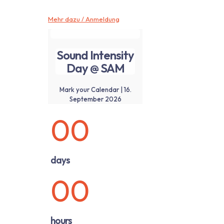
Mehr dazu / Anmeldung
Sound Intensity
Day @ SAM
Mark your Calendar | 16.
September 2026
00
days
00
hours