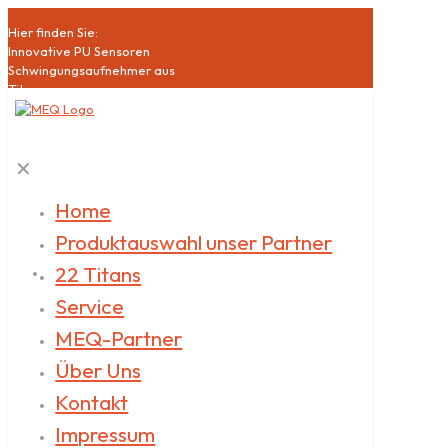
Hier finden Sie:
Innovative PU Sensoren
Schwingungsaufnehmer aus
Titan
Hochsensible Mikrophone
Akustische Bildgebung
Schallquellen
✕
Klasse1 Schallpegelmesser
Akustische Qualitätssicherung
Datenlogger
Home
Akustische
Produktauswahl unser Partner
Messdienstleistungen
22 Titans
Service
MEQ-Partner
Über Uns
Kontakt
Impressum