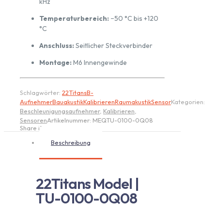
kHz
Temperaturbereich:
−50 °C bis +120
°C
Anschluss:
Seitlicher Steckverbinder
Montage:
M6 Innengewinde
Schlagwörter:
22Titans
B-
Aufnehmer
Bauakustik
Kalibrieren
Raumakustik
Sensor
Kategorien:
Beschleunigungsaufnehmer
,
Kalibrieren
,
Sensoren
Artikelnummer:
MEQTU-0100-0Q08
Share item:
Beschreibung
22Titans Model |
TU-0100-0Q08