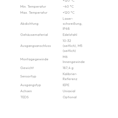
+120 °C
Min. Temperatur
−40 °C
Max. Temperatur
+120 °C
Laser­
Abdichtung
schweißung,
IP68
Gehäusematerial
Edelstahl
10-32
Ausgangsanschluss
(seitlich), M5
(seitlich)
M6
Montagegewinde
Innengewinde
Gewicht
187,4 g
Kalibrier-
Sensortyp
Referenz
Ausgangstyp
IEPE
Achsen
Uniaxial
TEDS
Optional