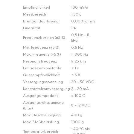
Empfindlichkeit
100 mV/g
Messbereich
±50 g
Breitbandauflösung
0,0001 g rms
Linearität
1 %
0,5 Hz – 11
Frequenzbereich (±5 %)
kHz
Min. Frequenz (±5 %)
0,5 Hz
Max. Frequenz (±5 %)
11.000 Hz
Resonanzfrequenz
≥ 23 kHz
Entladezeitkonstante
≤ 1 s
Querempfindlichkeit
≤ 5 %
Versorgungsspannung
20 – 30 VDC
Konstantstromversorgung
2 – 20 mA
Ausgangsimpedanz
≤ 100 Ω
Ausgangsruhspannung
8 – 12 VDC
(Bias)
Max. Beschleunigung
400 g
Max. Stoßbelastung
1000 g
−40 °C bis
Temperaturbereich