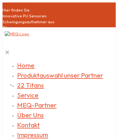
Hier finden Sie:
Innovative PU Sensoren
Schwingungsaufnehmer aus
Titan
Hochsensible Mikrophone
Akustische Bildgebung
Schallquellen
✕
Klasse1 Schallpegelmesser
Akustische Qualitätssicherung
Datenlogger
Home
Akustische
Produktauswahl unser Partner
Messdienstleistungen
22 Titans
Service
MEQ-Partner
Über Uns
Kontakt
Impressum