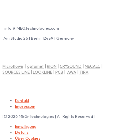
Kontakt MEQ
info @ MEQtechnologies.com
Am Studio 26 | Berlin 12489 | Germany
MEQ Partner
Microflown
|
optomet
|
RION
|
CRYSOUND
|
MECALC
|
SOURCES LINE
|
LOOKLINE
|
PCB
|
AWA
|
TIRA
Impressum | Rechtliche Hinweise
Kontakt
Impressum
[© 2026 MEQ-Technologies | All Rights Reserved]
Einwilligung
Details
Über Cookies