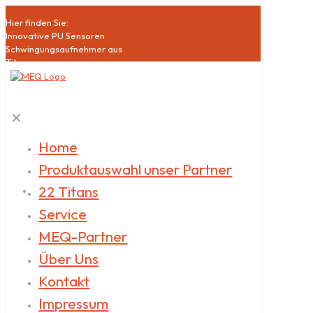
Hier finden Sie:
Innovative PU Sensoren
Schwingungsaufnehmer aus
Titan
Hochsensible Mikrophone
Akustische Bildgebung
Schallquellen
✕
Klasse1 Schallpegelmesser
Akustische Qualitätssicherung
Datenlogger
Home
Akustische
Produktauswahl unser Partner
Messdienstleistungen
22 Titans
Service
MEQ-Partner
Über Uns
Kontakt
Impressum