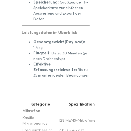
Speicherung:
Großzügige TF-
Speicherkarte zur einfachen
Auswertung und Export der
Daten
Leistungsdaten im Überblick
Gesamtgewicht (Payload):
1,4 kg
Flugzeit:
Bis zu 30 Minuten (je
nach Drohnentyp)
Effektive
Erfassungsreichweite:
Bis zu
35 m unter idealen Bedingungen
Kategorie
Spezifikation
Mikrofon
Kanäle
128 MEMS-Mikrofone
Mikrofonarray
Frequenzbereich
2 kHz – 48 kHz