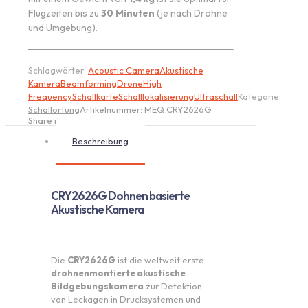
Flugzeiten bis zu
30 Minuten
(je nach Drohne
und Umgebung).
Schlagwörter:
Acoustic Camera
Akustische
Kamera
Beamforming
Drone
High
Frequency
Schallkarte
Schalllokalisierung
Ultraschall
Kategorie:
Schallortung
Artikelnummer:
MEQ CRY2626G
Share item:
Beschreibung
CRY2626G Dohnen basierte
Akustische Kamera
Die
CRY2626G
ist die weltweit erste
drohnenmontierte akustische
Bildgebungskamera
zur Detektion
von Leckagen in Drucksystemen und