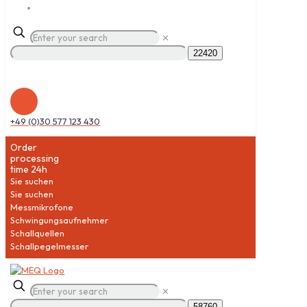
✕
+49 (0)30 577 123 430
Order
processing
time 24h
Sie suchen
Sie suchen
Messmikrofone
Schwingungsaufnehmer
Schallquellen
Schallpegelmesser
✕