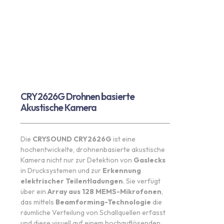
CRY2626G Drohnen basierte
Akustische Kamera
Die
CRYSOUND CRY2626G
ist eine
hochentwickelte, drohnenbasierte akustische
Kamera nicht nur zur Detektion von
Gaslecks
in Drucksystemen und zur
Erkennung
elektrischer Teilentladungen
. Sie verfügt
über ein
Array aus 128 MEMS-Mikrofonen
,
das mittels
Beamforming-Technologie
die
räumliche Verteilung von Schallquellen erfasst
und diese visuell auf einem hochauflösenden