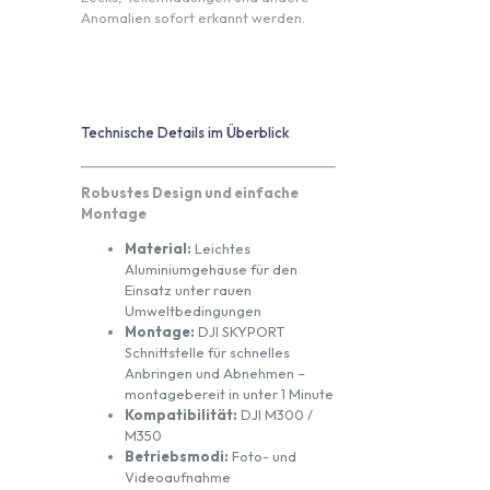
Anomalien sofort erkannt werden.
Technische Details im Überblick
Robustes Design und einfache
Montage
Material:
Leichtes
Aluminiumgehäuse für den
Einsatz unter rauen
Umweltbedingungen
Montage:
DJI SKYPORT
Schnittstelle für schnelles
Anbringen und Abnehmen –
montagebereit in unter 1 Minute
Kompatibilität:
DJI M300 /
M350
Betriebsmodi:
Foto- und
Videoaufnahme