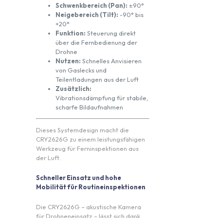
Schwenkbereich (Pan):
±90°
Neigebereich (Tilt):
-90° bis
+20°
Funktion:
Steuerung direkt
über die Fernbedienung der
Drohne
Nutzen:
Schnelles Anvisieren
von Gaslecks und
Teilentladungen aus der Luft
Zusätzlich:
Vibrationsdämpfung für stabile,
scharfe Bildaufnahmen
Dieses Systemdesign macht die
CRY2626G zu einem leistungsfähigen
Werkzeug für Ferninspektionen aus
der Luft.
Schneller Einsatz und hohe
Mobilität für Routineinspektionen
Die CRY2626G – akustische Kamera
für Drohneneinsatz – lässt sich dank