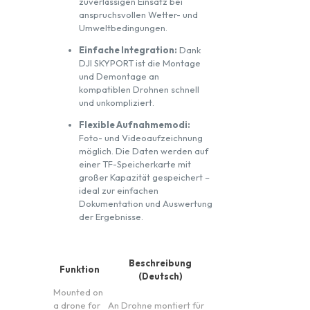
zuverlässigen Einsatz bei
anspruchsvollen Wetter- und
Umweltbedingungen.
Einfache Integration:
Dank
DJI SKYPORT ist die Montage
und Demontage an
kompatiblen Drohnen schnell
und unkompliziert.
Flexible Aufnahmemodi:
Foto- und Videoaufzeichnung
möglich. Die Daten werden auf
einer TF-Speicherkarte mit
großer Kapazität gespeichert –
ideal zur einfachen
Dokumentation und Auswertung
der Ergebnisse.
Beschreibung
Funktion
(Deutsch)
Mounted on
a drone for
An Drohne montiert für