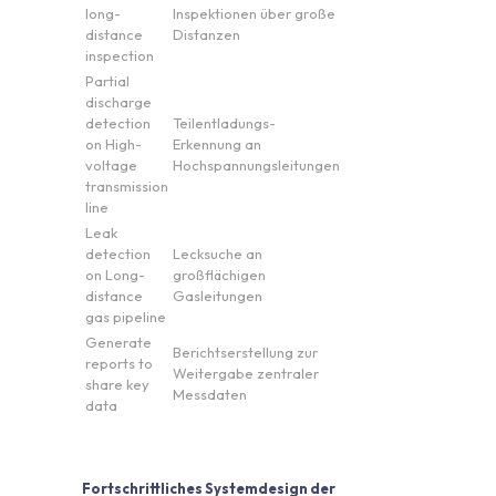
long-
Inspektionen über große
distance
Distanzen
inspection
Partial
discharge
detection
Teilentladungs-
on High-
Erkennung an
voltage
Hochspannungsleitungen
transmission
line
Leak
detection
Lecksuche an
on Long-
großflächigen
distance
Gasleitungen
gas pipeline
Generate
Berichtserstellung zur
reports to
Weitergabe zentraler
share key
Messdaten
data
Fortschrittliches Systemdesign der