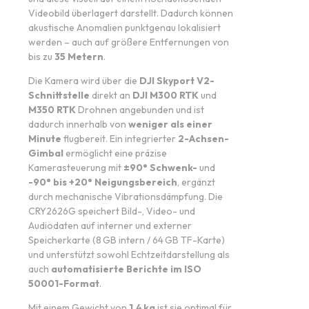
Videobild überlagert darstellt. Dadurch können
akustische Anomalien punktgenau lokalisiert
werden – auch auf größere Entfernungen von
bis zu
35 Metern
.
Die Kamera wird über die
DJI Skyport V2-
Schnittstelle
direkt an
DJI M300 RTK
und
M350 RTK
Drohnen angebunden und ist
dadurch innerhalb von
weniger als einer
Minute
flugbereit. Ein integrierter
2-Achsen-
Gimbal
ermöglicht eine präzise
Kamerasteuerung mit
±90° Schwenk-
und
-90° bis +20° Neigungsbereich
, ergänzt
durch mechanische Vibrationsdämpfung. Die
CRY2626G speichert Bild-, Video- und
Audiodaten auf interner und externer
Speicherkarte (8 GB intern / 64 GB TF-Karte)
und unterstützt sowohl Echtzeitdarstellung als
auch
automatisierte Berichte im ISO
50001-Format
.
Mit einem Gewicht von
1,4 kg
ist sie optimal für