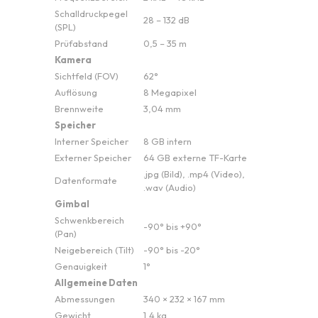
Schalldruckpegel
28 – 132 dB
(SPL)
Prüfabstand
0,5 – 35 m
Kamera
Sichtfeld (FOV)
62°
Auflösung
8 Megapixel
Brennweite
3,04 mm
Speicher
Interner Speicher
8 GB intern
Externer Speicher
64 GB externe TF-Karte
.jpg (Bild), .mp4 (Video),
Datenformate
.wav (Audio)
Gimbal
Schwenkbereich
-90° bis +90°
(Pan)
Neigebereich (Tilt)
-90° bis -20°
Genauigkeit
1°
Allgemeine Daten
Abmessungen
340 × 232 × 167 mm
Gewicht
1,4 kg