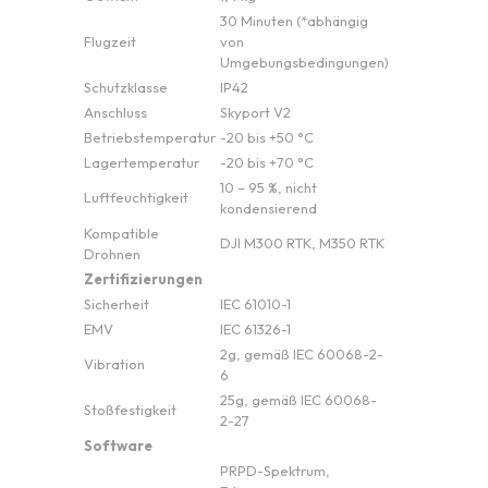
30 Minuten (*abhängig
Flugzeit
von
Umgebungsbedingungen)
Schutzklasse
IP42
Anschluss
Skyport V2
Betriebstemperatur
-20 bis +50 °C
Lagertemperatur
-20 bis +70 °C
10 – 95 %, nicht
Luftfeuchtigkeit
kondensierend
Kompatible
DJI M300 RTK, M350 RTK
Drohnen
Zertifizierungen
Sicherheit
IEC 61010-1
EMV
IEC 61326-1
2g, gemäß IEC 60068-2-
Vibration
6
25g, gemäß IEC 60068-
Stoßfestigkeit
2-27
Software
PRPD-Spektrum,