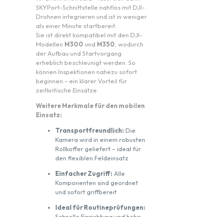
SKYPort-Schnittstelle nahtlos mit DJI-
Drohnen integrieren und ist in weniger
als einer Minute startbereit.
Sie ist direkt kompatibel mit den DJI-
Modellen
M300
und
M350
, wodurch
der Aufbau und Startvorgang
erheblich beschleunigt werden. So
können Inspektionen nahezu sofort
beginnen – ein klarer Vorteil für
zeitkritische Einsätze.
Weitere Merkmale für den mobilen
Einsatz:
Transportfreundlich:
Die
Kamera wird in einem robusten
Rollkoffer geliefert – ideal für
den flexiblen Feldeinsatz
Einfacher Zugriff:
Alle
Komponenten sind geordnet
und sofort griffbereit
Ideal für Routineprüfungen:
Schnelle Einrichtung und hohe