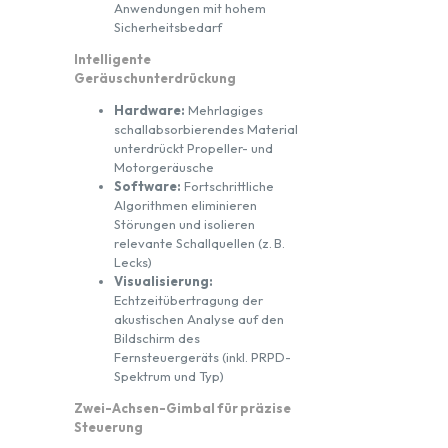
Anwendungen mit hohem
Sicherheitsbedarf
Intelligente
Geräuschunterdrückung
Hardware:
Mehrlagiges
schallabsorbierendes Material
unterdrückt Propeller- und
Motorgeräusche
Software:
Fortschrittliche
Algorithmen eliminieren
Störungen und isolieren
relevante Schallquellen (z. B.
Lecks)
Visualisierung:
Echtzeitübertragung der
akustischen Analyse auf den
Bildschirm des
Fernsteuergeräts (inkl. PRPD-
Spektrum und Typ)
Zwei-Achsen-Gimbal für präzise
Steuerung